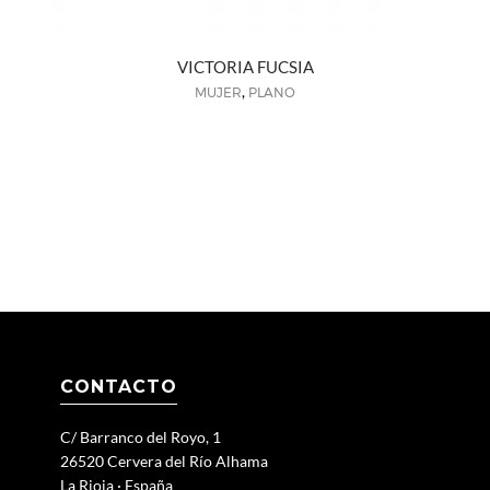
VICTORIA FUCSIA
,
MUJER
PLANO
CONTACTO
C/ Barranco del Royo, 1
26520 Cervera del Río Alhama
La Rioja · España