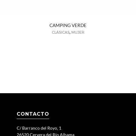
CAMPING VERDE
,
CLÁSICAS
MUJER
CONTACTO
C/ Barranco del Royo, 1
26520 Cervera del Río Alhama