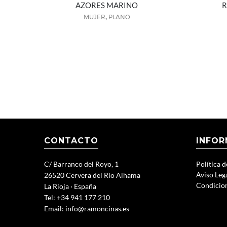
AZORES MARINO
R
,
MUJER
PLANO
CONTACTO
INFOR
C/ Barranco del Royo, 1
Política 
Aviso Leg
26520 Cervera del Río Alhama
Condicio
La Rioja · España
Tel: +34 941 177 210
Email:
info@ramoncinas.es