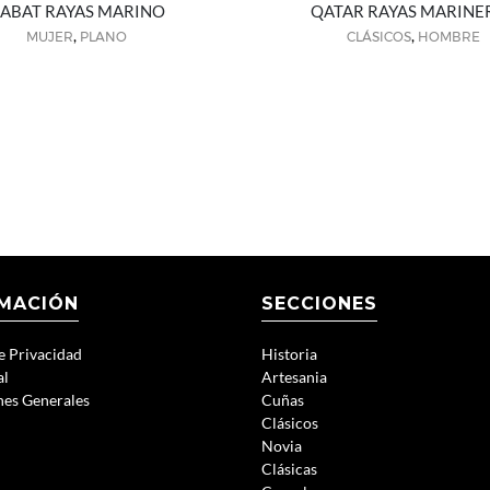
ABAT RAYAS MARINO
QATAR RAYAS MARINE
,
,
MUJER
PLANO
CLÁSICOS
HOMBRE
MACIÓN
SECCIONES
de Privacidad
Historia
al
Artesania
nes Generales
Cuñas
Clásicos
Novia
Clásicas