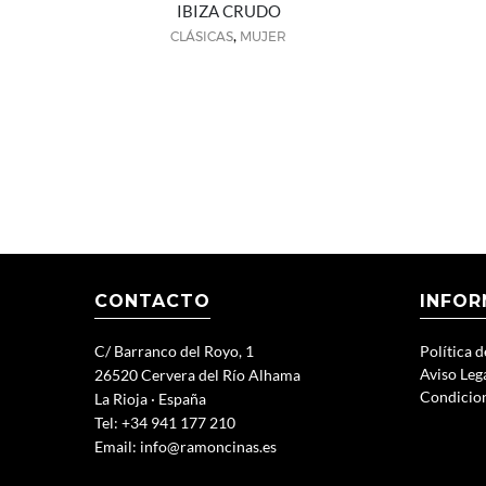
IBIZA CRUDO
,
CLÁSICAS
MUJER
CONTACTO
INFOR
C/ Barranco del Royo, 1
Política 
Aviso Leg
26520 Cervera del Río Alhama
Condicio
La Rioja · España
Tel: +34 941 177 210
Email:
info@ramoncinas.es