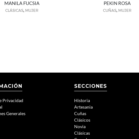
MANILA FUCSIA
PEKIN ROSA
,
,
CLÁSICAS
MUJER
CUÑAS
MUJER
MACIÓN
SECCIONES
de Privacidad
Historia
al
Artesania
nes Generales
Cuñas
Clásicos
Novia
Clásicas