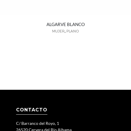
ALGARVE BLANCO
,
MUJER
PLANO
CONTACTO
C/ Barranco del Royo, 1
26520 Cervera del Río Alhama