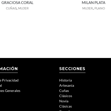
GRACIOSA CORAL
MILAN PLATA
,
,
CUÑAS
MUJER
MUJER
PLANO
MACIÓN
SECCIONES
de Privacidad
Historia
al
Artesania
nes Generales
Cuñas
Clásicos
Novia
Clásicas