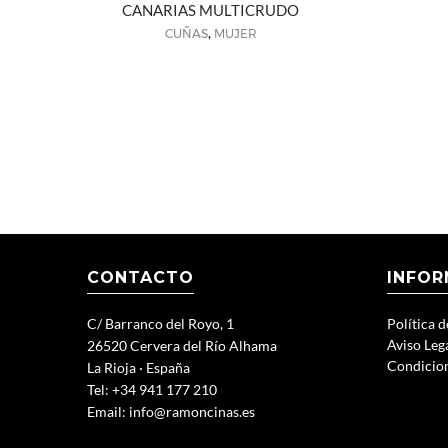
CANARIAS MULTICRUDO
,
CUÑAS
MUJER
CONTACTO
INFOR
C/ Barranco del Royo, 1
Política 
Aviso Leg
26520 Cervera del Río Alhama
Condicio
La Rioja · España
Tel: +34 941 177 210
Email:
info@ramoncinas.es