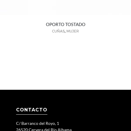
OPORTO TOSTADO
,
CUÑAS
MUJER
CONTACTO
C/ Barranco del Royo, 1
26520 Cervera del Río Alhama