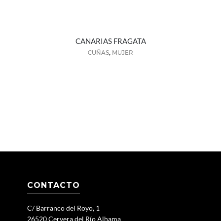
CANARIAS FRAGATA
,
CUÑAS
MUJER
CONTACTO
C/ Barranco del Royo, 1
26520 Cervera del Río Alhama