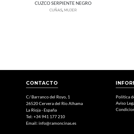
CUZCO SERPIENTE NEGRO
,
CUÑAS
MUJER
CONTACTO
INFOR
C/ Barranco del Royo, 1
Política 
Aviso Leg
26520 Cervera del Río Alhama
Condicio
La Rioja · España
Tel: +34 941 177 210
Email:
info@ramoncinas.es