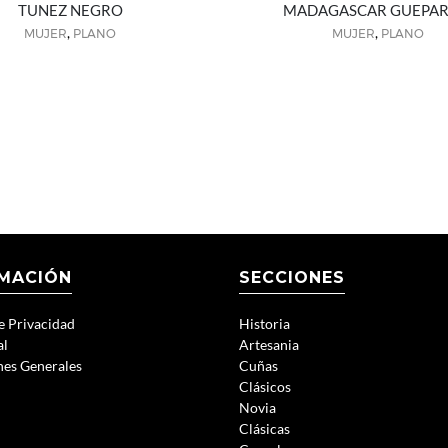
TUNEZ NEGRO
MADAGASCAR GUEPA
,
,
MUJER
PLANO
MUJER
PLANO
MACIÓN
SECCIONES
de Privacidad
Historia
al
Artesania
nes Generales
Cuñas
Clásicos
Novia
Clásicas